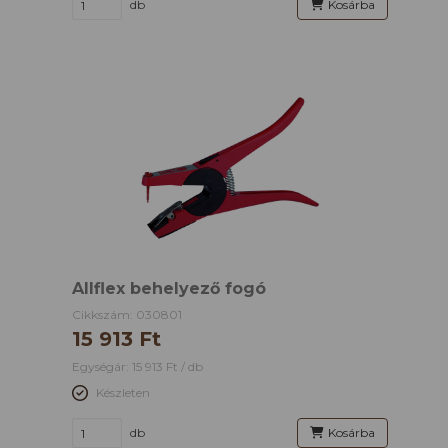
db
Kosárba
Allflex behelyező fogó
Cikkszám: 030801
15 913 Ft
Egységár: 15 913 Ft / db
Készleten
db
Kosárba