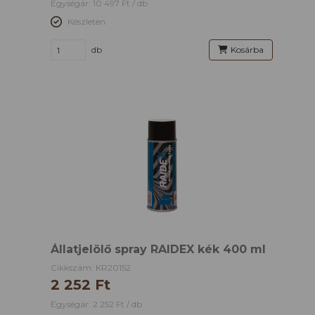
Egységár: 10 497 Ft / db
Készleten
db
Kosárba
Állatjelölő spray RAIDEX kék 400 ml
Cikkszám: KR20152
2 252 Ft
Egységár: 2 252 Ft / db