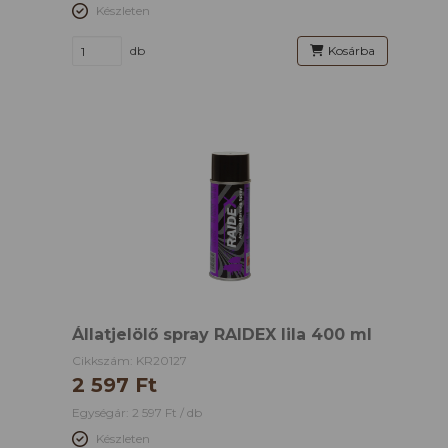
Készleten
db
Kosárba
Állatjelölő spray RAIDEX lila 400 ml
Cikkszám: KR20127
2 597 Ft
Egységár: 2 597 Ft / db
Készleten