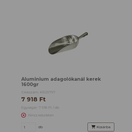
Aluminium adagolókanál kerek
1600gr
Cikkszám: KR29797
7 918 Ft
Egységár: 7 918 Ft / db
Nincs készleten
db
Kosárba