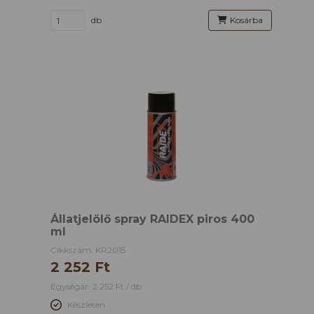
db
Kosárba
Állatjelölő spray RAIDEX piros 400
ml
Cikkszám: KR2015
2 252 Ft
Egységár: 2 252 Ft / db
Készleten