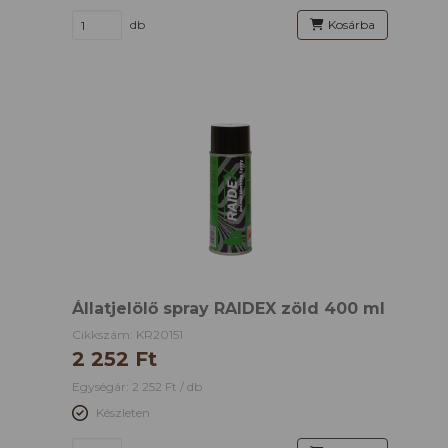
db
Kosárba
Állatjelölő spray RAIDEX zöld 400 ml
Cikkszám: KR20151
2 252 Ft
Egységár: 2 252 Ft / db
Készleten