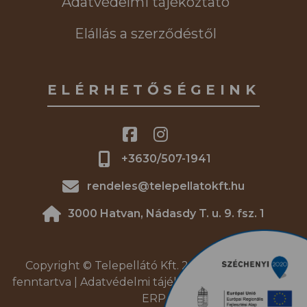
Adatvédelmi tájékoztató
Elállás a szerződéstől
ELÉRHETŐSÉGEINK
+3630/507-1941
rendeles@telepellatokft.hu
3000 Hatvan, Nádasdy T. u. 9. fsz. 1
Copyright © Telepellátó Kft. 2026. | Minden jog
fenntartva |
Adatvédelmi tájékoztató
|
DREAM4SYS
ERP