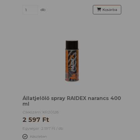
db
Kosárba
Állatjelölő spray RAIDEX narancs 400
ml
Cikkszám: KR20128
2 597 Ft
Egységár: 2 597 Ft / db
Készleten