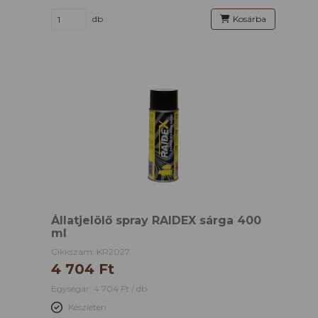
db
Kosárba
Állatjelölő spray RAIDEX sárga 400
ml
Cikkszám: KR2027
4 704 Ft
Egységár: 4 704 Ft / db
Készleten