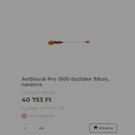
AniShock Pro 1500 ösztöke 98cm,
narancs
Cikkszám: KR11260
40 753 Ft
Egységár: 40 753 Ft / db
Nincs készleten
db
Kosárba