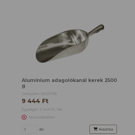
Aluminium adagolókanál kerek 2500
g
Cikkszám: KR29798
9 444 Ft
Egységár: 9 444 Ft / db
Nincs készleten
db
Kosárba