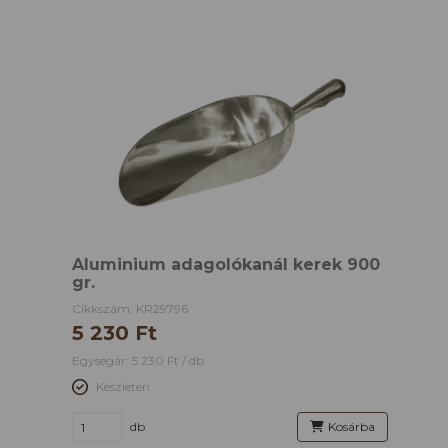
Aluminium adagolókanál kerek 900
gr.
Cikkszám: KR29796
5 230 Ft
Egységár: 5 230 Ft / db
Készleten
db
Kosárba