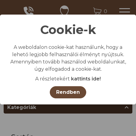
0
Cookie-k
A weboldalon cookie-kat használunk, hogy a
Kezdőlap
lehető legjobb felhasználói élményt nyújtsuk.
/
Összes termék
Amennyiben tovább használod weboldalunkat,
/
ÁLLATTENYÉSZTÉS TARTÁSTECHNOLÓGIA
úgy elfogadod a cookie-kat.
/
Sertés
A részletekért
kattints ide!
Termékcsoportok
Rendben
Kategóriák