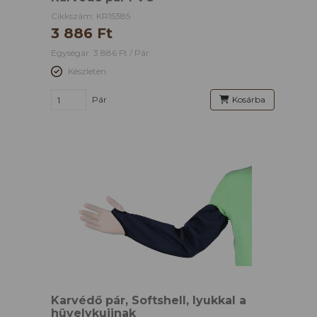
Cikkszám: KR15385
3 886 Ft
Egységár: 3 886 Ft / Pár
Készleten
Pár
Kosárba
Karvédő pár, Softshell, lyukkal a
hüvelykujjnak