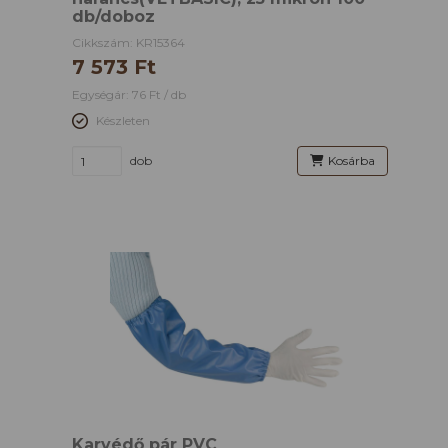
db/doboz
Cikkszám: KR15364
7 573 Ft
Egységár: 76 Ft / db
Készleten
dob
Kosárba
Karvédő pár PVC