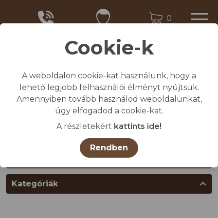
0
Cookie-k
A weboldalon cookie-kat használunk, hogy a
Kezdőlap
lehető legjobb felhasználói élményt nyújtsuk.
/
Összes termék
Amennyiben tovább használod weboldalunkat,
/
MUNKAVÉDELMI TERMÉKEK
úgy elfogadod a cookie-kat.
/
Személyi védőfelszerelések, munkavédelmi
A részletekért
kattints ide!
eszközök
Rendben
Termékcsoportok
Kategóriák