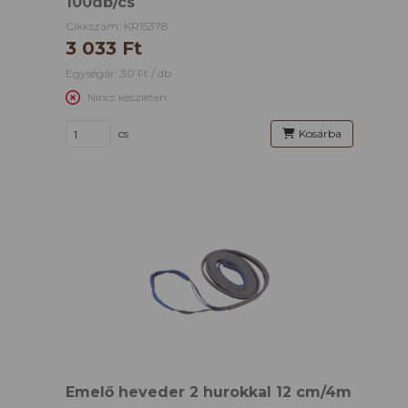
100db/cs
Cikkszám: KR15378
3 033 Ft
Egységár: 30 Ft / db
Nincs készleten
cs
Kosárba
Emelő heveder 2 hurokkal 12 cm/4m