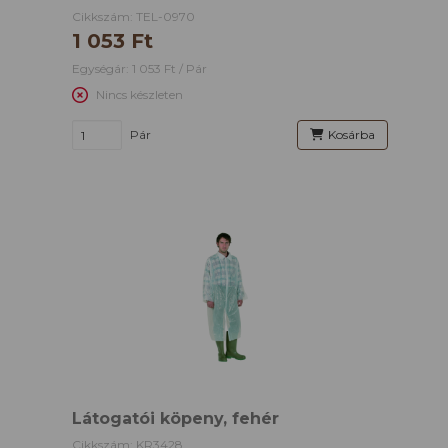
Cikkszám: TEL-0970
1 053 Ft
Egységár: 1 053 Ft / Pár
Nincs készleten
Pár
Kosárba
Látogatói köpeny, fehér
Cikkszám: KR3428