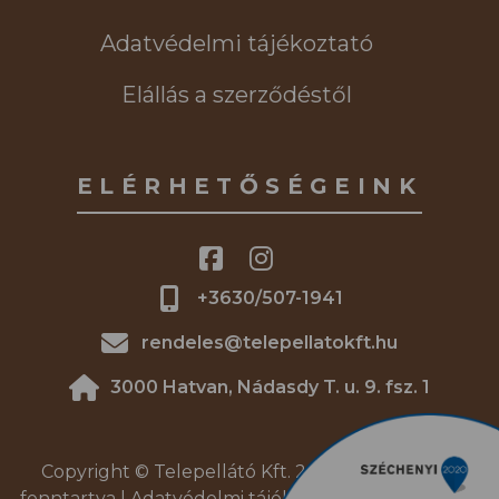
Adatvédelmi tájékoztató
Elállás a szerződéstől
ELÉRHETŐSÉGEINK
+3630/507-1941
rendeles@telepellatokft.hu
3000 Hatvan, Nádasdy T. u. 9. fsz. 1
Copyright © Telepellátó Kft. 2026. | Minden jog
fenntartva |
Adatvédelmi tájékoztató
|
DREAM4SYS