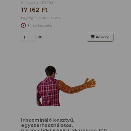
Cikkszám: KR37644
17 162 Ft
Egységár: 17 162 Ft / db
Nincs készleten
db
Kosárba
Inszemináló kesztyű,
egyszerhasználatos,
narancs(VETBASIC), 25 mikron 100