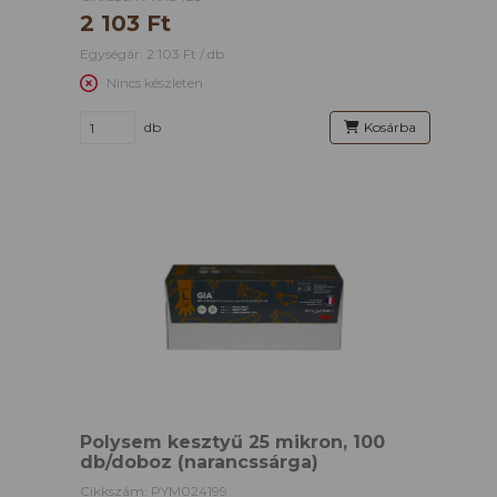
2 103 Ft
Egységár: 2 103 Ft / db
Nincs készleten
db
Kosárba
Polysem kesztyű 25 mikron, 100
db/doboz (narancssárga)
Cikkszám: PYM024199