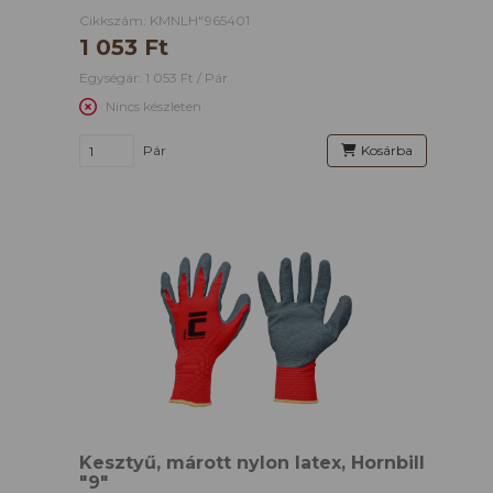
Cikkszám: KMNLH"965401
1 053 Ft
Egységár: 1 053 Ft / Pár
Nincs készleten
Pár
Kosárba
Kesztyű, márott nylon latex, Hornbill
"9"