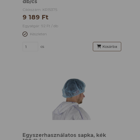
db/cs
Cikkszám: KR15375
9 189 Ft
Egységár: 92 Ft / db
Készleten
cs
Kosárba
Egyszerhasználatos sapka, kék