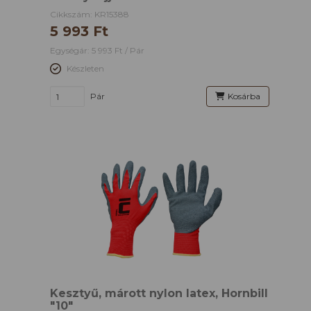
Cikkszám: KR15388
5 993 Ft
Egységár: 5 993 Ft / Pár
Készleten
Pár
Kosárba
Kesztyű, márott nylon latex, Hornbill
"10"