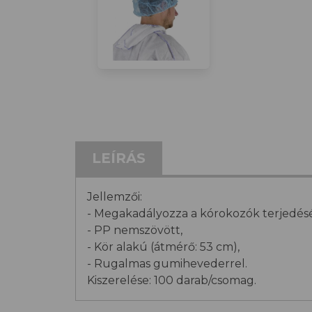
LEÍRÁS
Jellemzői:
- Megakadályozza a kórokozók terjedésé
- PP nemszövött,
- Kör alakú (átmérő: 53 cm),
- Rugalmas gumihevederrel.
Kiszerelése: 100 darab/csomag.