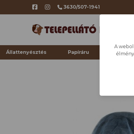
3630/507-1941
A webol
Állattenyésztés
Papíráru
Telep hi
élmény