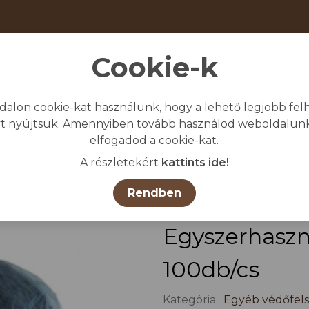
Cookie-k
dalon cookie-kat használunk, hogy a lehető legjobb felh
giénia
Védő-és munkaruházat
Egyéb
t nyújtsuk. Amennyiben tovább használod weboldalunk
elfogadod a cookie-kat.
Kezdőlap
/
Összes termék
/
A részletekért
kattints ide!
Rendben
Egyszerhaszn
100db/cs
Kategória:
Egyéb védőfels