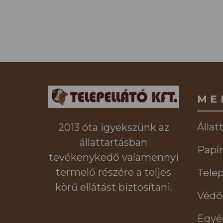
ME
Állat
2013 óta igyekszünk az
állattartásban
Papír
tevékenykedő valamennyi
termelő részére a teljes
Telep
körű ellátást biztosítani.
Védő
Egyé