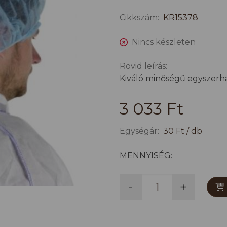
Cikkszám:
KR15378
Nincs készleten
Rövid leírás:
Kiváló minőségű egyszerha
3 033 Ft
Egységár:
30 Ft / db
MENNYISÉG:
-
+