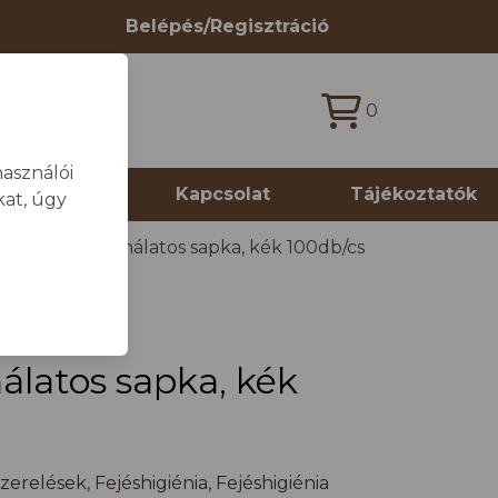
Belépés/Regisztráció
0
asználói
 termékek
Kapcsolat
Tájékoztatók
at, úgy
Egyszerhasználatos sapka, kék 100db/cs
álatos sapka, kék
zerelések
,
Fejéshigiénia
,
Fejéshigiénia