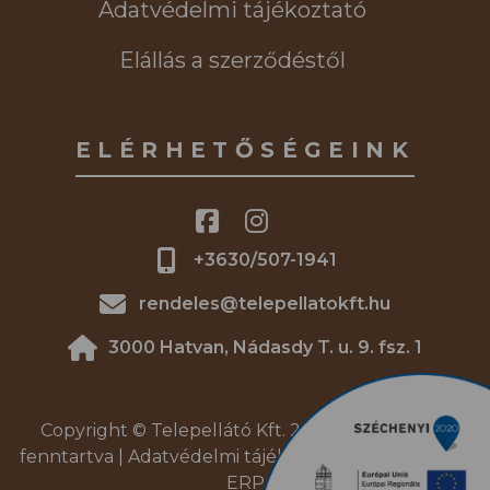
Adatvédelmi tájékoztató
Elállás a szerződéstől
ELÉRHETŐSÉGEINK
+3630/507-1941
rendeles@telepellatokft.hu
3000 Hatvan, Nádasdy T. u. 9. fsz. 1
Copyright © Telepellátó Kft. 2026. | Minden jog
fenntartva |
Adatvédelmi tájékoztató
|
DREAM4SYS
ERP