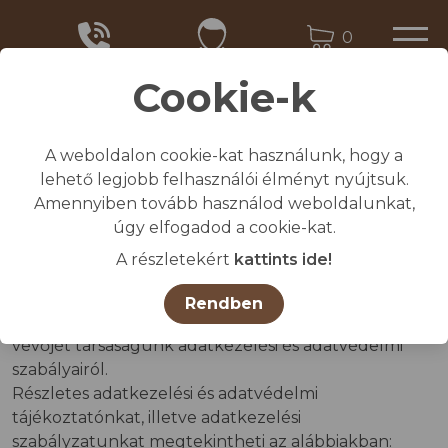
0
Cookie-k
A weboldalon cookie-kat használunk, hogy a
Kezdőlap
lehető legjobb felhasználói élményt nyújtsuk.
/
Adatvédelmi tájékoztató
Amennyiben tovább használod weboldalunkat,
úgy elfogadod a cookie-kat.
Adatvédelmi tájékoztató
A részletekért
kattints ide!
Amelyben tájékoztatjuk Önt, mint honlapunk
Rendben
látogatóját, valamint szolgáltatásaink igénybe
vevőjét társaságunk adatkezelési és adatvédelmi
szabályairól.
Részletes adatkezelési és adatvédelmi
tájékoztatónkat, illetve adatkezelési
szabályzatunkat megtekintheti az alábbiakban: