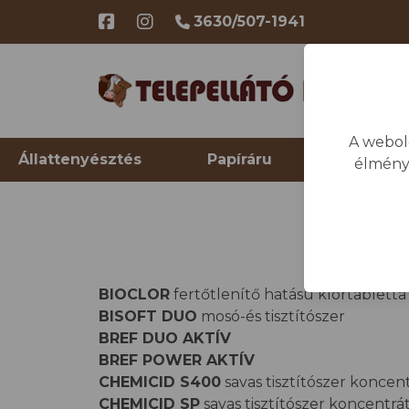
3630/507-1941
A webol
Állattenyésztés
Papíráru
Telep hi
élmény
Le
BIOCLOR
fertőtlenítő hatású klórtabletta
BISOFT DUO
mosó-és tisztítószer
BREF DUO AKTÍV
BREF POWER AKTÍV
CHEMICID S400
savas tisztítószer konce
CHEMICID SP
savas tisztítószer koncentr