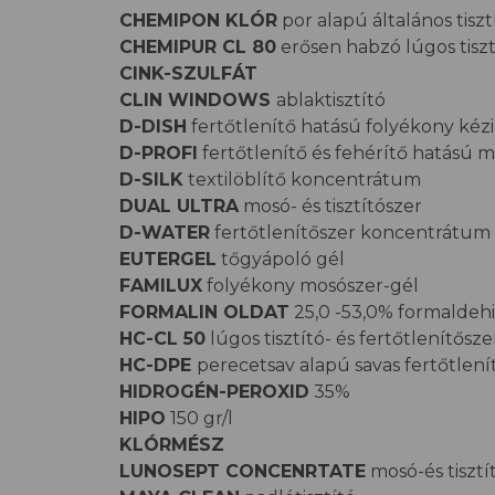
CHEMIPON KLÓR
por alapú általános tiszt
CHEMIPUR CL 80
erősen habzó lúgos tiszt
CINK-SZULFÁT
CLIN WINDOWS
ablaktisztító
D-DISH
fertőtlenítő hatású folyékony kéz
D-PROFI
fertőtlenítő és fehérítő hatású 
D-SILK
textilöblítő koncentrátum
DUAL ULTRA
mosó- és tisztítószer
D-WATER
fertőtlenítőszer koncentrátum 
EUTERGEL
tőgyápoló gél
FAMILUX
folyékony mosószer-gél
FORMALIN OLDAT
25,0 -53,0% formaldehid
HC-CL 50
lúgos tisztító- és fertőtlenítősze
HC-DPE
perecetsav alapú savas fertőtlen
HIDROGÉN-PEROXID
35%
HIPO
150 gr/l
KLÓRMÉSZ
LUNOSEPT CONCENRTATE
mosó-és tisztí