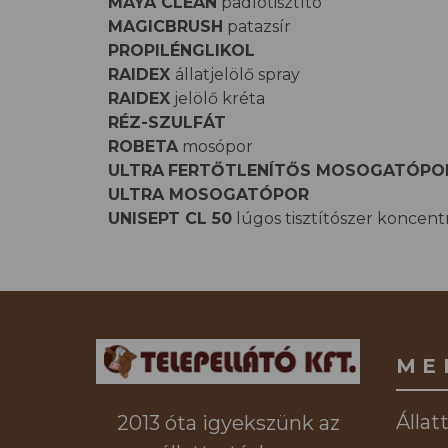
MAYA CLEAN
padlótisztító
MAGICBRUSH
patazsír
PROPILÉNGLIKOL
RAIDEX
állatjelölő spray
RAIDEX
jelölő kréta
RÉZ-SZULFÁT
ROBETA
mosópor
ULTRA
FERTŐTLENÍTŐS MOSOGATÓPO
ULTRA MOSOGATÓPOR
UNISEPT CL 50
lúgos tisztítószer koncen
ME
Állat
2013 óta igyekszünk az