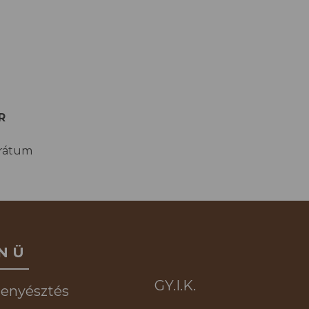
R
trátum
NÜ
GY.I.K.
tenyésztés