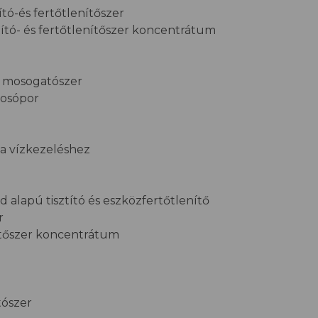
ító-és fertőtlenítőszer
ító- és fertőtlenítőszer koncentrátum
i mosogatószer
mosópor
a vízkezeléshez
 alapú tisztító és eszközfertőtlenítő
r
ítőszer koncentrátum
tószer