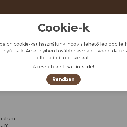
Cookie-k
dalon cookie-kat használunk, hogy a lehető legjobb felh
giénia
Védő-és munkaruházat
Egyéb
t nyújtsuk. Amennyiben tovább használod weboldalunk
elfogadod a cookie-kat.
Kez
A részletekért
kattints ide!
tölthető biztonsági adatla
Rendben
ntrátum
átum