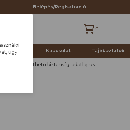
Belépés/Regisztráció
0
asználói
 termékek
Kapcsolat
Tájékoztatók
at, úgy
dőlap
/
Letölthető biztonsági adatlapok
pok