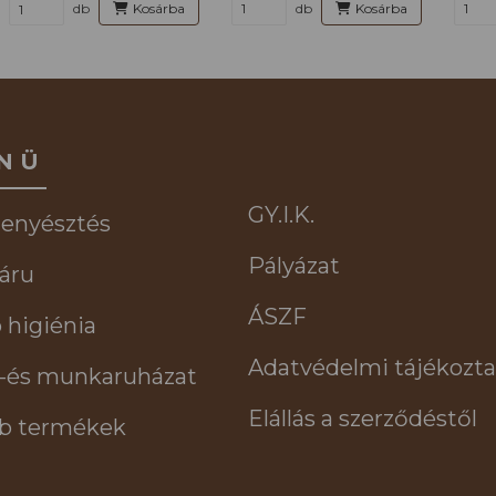
db
Kosárba
db
Kosárba
NÜ
GY.I.K.
tenyésztés
Pályázat
áru
ÁSZF
 higiénia
Adatvédelmi tájékozta
-és munkaruházat
Elállás a szerződéstől
b termékek