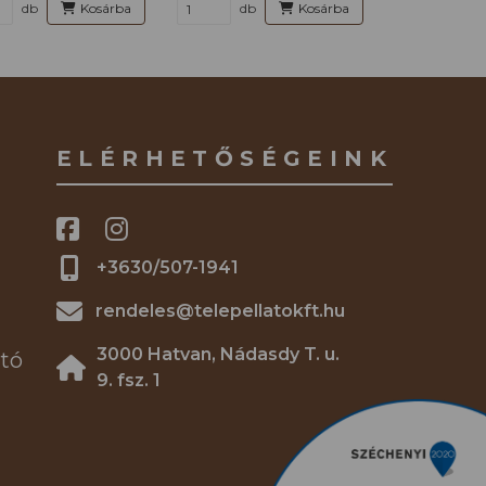
db
Kosárba
db
Kosárba
ELÉRHETŐSÉGEINK
+3630/507-1941
rendeles@telepellatokft.hu
3000 Hatvan, Nádasdy T. u.
tó
9. fsz. 1