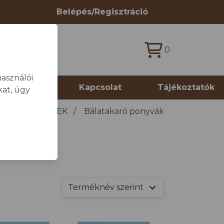
Belépés/Regisztráció
0
asználói
 termékek
Kapcsolat
Tájékoztatók
at, úgy
SÁGI TERMÉKEK
/
Bálatakaró ponyvák