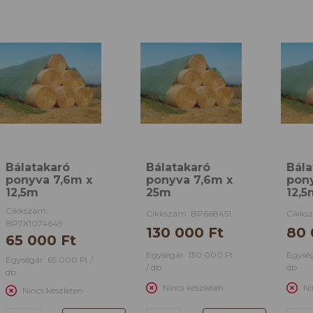
Bálatakaró
Bálatakaró
Bála
ponyva 7,6m x
ponyva 7,6m x
pon
12,5m
25m
12,5
Cikkszám:
Cikkszám: BP668451
Cikks
BP7X1074649
130 000 Ft
80 
65 000 Ft
Egységár: 130 000 Ft
Egység
Egységár: 65 000 Ft /
/ db
db
db
Nincs készleten
Ni
Nincs készleten