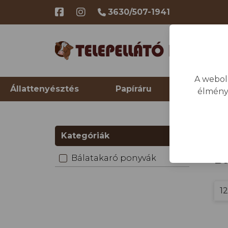
3630/507-1941
A webol
Állattenyésztés
Papíráru
Telep hi
élmény
Kategóriák
Bá
Bálatakaró ponyvák
(8)