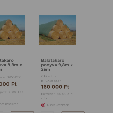
takaró
Bálatakaró
yva 9,8m x
ponyva 9,8m x
m
25m
Cikkszám:
zám: BP564910
BP9X2815337
000 Ft
160 000 Ft
ár: 80 000 Ft /
Egységár: 160 000 Ft
/ db
ncs készleten
Nincs készleten