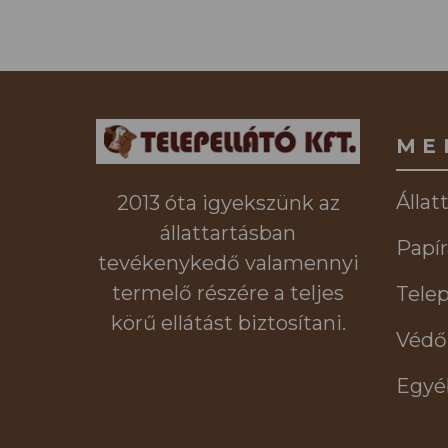
ME
Állat
2013 óta igyekszünk az
állattartásban
Papír
tevékenykedő valamennyi
termelő részére a teljes
Telep
körű ellátást biztosítani.
Védő
Egyé