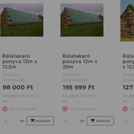
Bálatakaró
Bálatakaró
Bála
ponyva 12m x
ponyva 12m x
pon
12,5m
25m
x 12
Cikkszám:
Cikkszám:
Cikks
BP1X1964567
BP1X2803726
BP1X1
98 000 Ft
195 999 Ft
127
Egységár: 98 000 Ft /
Egységár: 195 999 Ft /
Egység
db
db
db
Nincs készleten
Nincs készleten
Ni
db
Kosárba
db
Kosárba