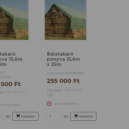
takaró
Bálatakaró
yva 15,6m
ponyva 15,6m
,5m
x 25m
zám:
Cikkszám: BP988285
203126
255 000 Ft
 500 Ft
Egységár: 255 000 Ft
ár: 127 500 Ft /
/ db
Nincs készleten
ncs készleten
db
Kosárba
db
Kosárba