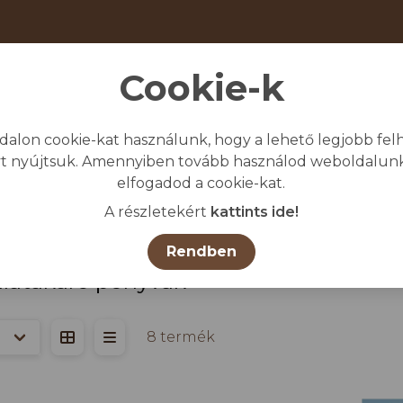
Cookie-k
dalon cookie-kat használunk, hogy a lehető legjobb felh
giénia
Védő-és munkaruházat
Egyéb
t nyújtsuk. Amennyiben tovább használod weboldalunk
elfogadod a cookie-kat.
Kezdőlap
/
Összes termék
/
MEZŐGAZDA
A részletekért
kattints ide!
Rendben
latakaró ponyvák
8 termék