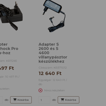
pter
Adapter S
Shock Pro
2600 és S
u-hoz
4600
villanypásztor
zám: KR11265
készülékhez
497 Ft
Cikkszám: KR371012
12 640 Ft
ár: 10 497 Ft /
Egységár: 12 640 Ft /
db
szleten
Nincs készleten
db
Kosárba
db
Kosárba