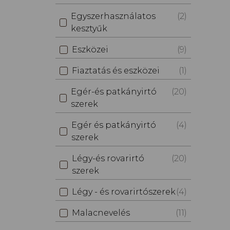
Egyszerhasználatos
(2)
kesztyűk
Eszközei
(9)
Fiaztatás és eszközei
(1)
Egér-és patkányirtó
(20)
szerek
Egér és patkányirtó
(4)
szerek
Légy-és rovarirtó
(20)
szerek
Légy - és rovarirtószerek
(4)
Malacnevelés
(11)