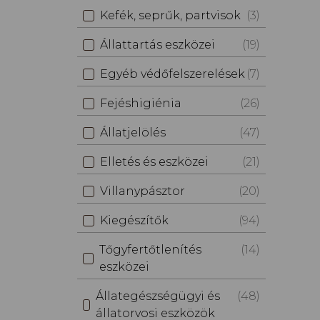
Kefék, seprűk, partvisok
(3)
Állattartás eszközei
(19)
Egyéb védőfelszerelések
(7)
Fejéshigiénia
(26)
Állatjelölés
(47)
Elletés és eszközei
(21)
Villanypásztor
(20)
Kiegészítők
(94)
Tőgyfertőtlenítés
(14)
eszközei
Állategészségügyi és
(48)
állatorvosi eszközök