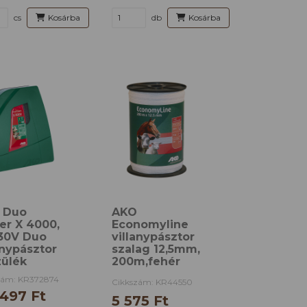
db
Kosárba
cs
Kosárba
 Duo
AKO
er X 4000,
Economyline
230V Duo
villanypásztor
anypásztor
szalag 12,5mm,
zülék
200m,fehér
zám: KR372874
Cikkszám: KR44550
 497 Ft
5 575 Ft