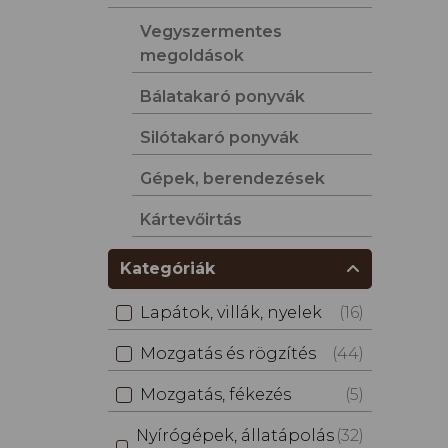
Vegyszermentes
megoldások
Bálatakaró ponyvák
Silótakaró ponyvák
Gépek, berendezések
Kártevőirtás
Kategóriák
Lapátok, villák, nyelek
(16)
Mozgatás és rögzítés
(44)
Mozgatás, fékezés
(5)
Nyírógépek, állatápolás
(32)