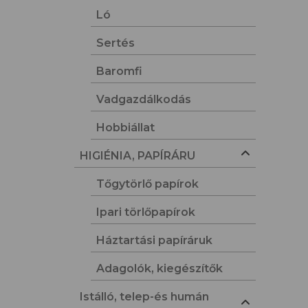
Ló
Sertés
Baromfi
Vadgazdálkodás
Hobbiállat
HIGIÉNIA, PAPÍRÁRU
Tőgytörlő papírok
Ipari törlőpapírok
Háztartási papíráruk
Adagolók, kiegészítők
Istálló, telep-és humán