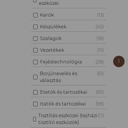
eszközei
Karók
(13)
Készülékek
(45)
Szalagok
(18)
Vezetékek
(19)
1
Fejéstechnológia
(28)
Borjúnevelés és
(61)
választás
Etetők és tartozékai
(69)
Itatók és tartozékai
(98)
Tisztítás eszközei (tejházi
(11)
tisztító eszközök)