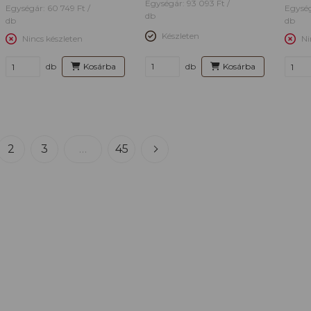
Egységár: 93 093 Ft /
Egységár: 60 749 Ft /
Egység
db
db
db
Készleten
Nincs készleten
Ni
db
Kosárba
db
Kosárba
2
3
…
45