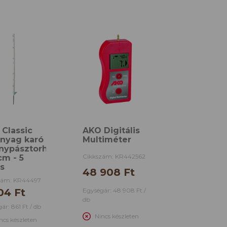
Classic
AKO Digitális
nyag karó
Multiméter
anypásztorhoz
Cikkszám: KR442562
cm - 5
s
48 908 Ft
zám: KR44497
Egységár: 48 908 Ft /
04 Ft
db
ár: 861 Ft / db
Nincs készleten
ncs készleten