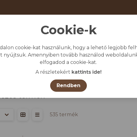
Cookie-k
dalon cookie-kat használunk, hogy a lehető legjobb felh
giénia
Védő-és munkaruházat
Egyéb
t nyújtsuk. Amennyiben tovább használod weboldalunk
elfogadod a cookie-kat.
A részletekért
kattints ide!
Rendben
szes termék
535 termék