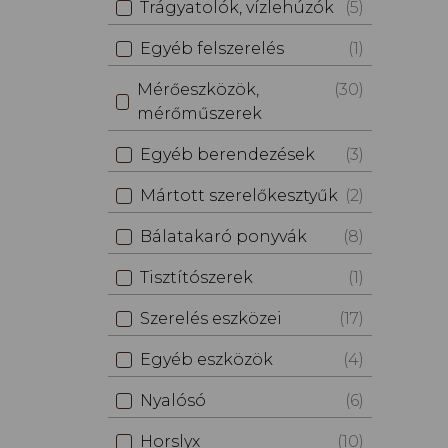
Trágyatolók, vízlehúzók
(5)
Egyéb felszerelés
(1)
Mérőeszközök,
(30)
mérőműszerek
Egyéb berendezések
(3)
Mártott szerelőkesztyűk
(2)
Bálatakaró ponyvák
(8)
Tisztítószerek
(1)
Szerelés eszközei
(17)
Egyéb eszközök
(4)
Nyalósó
(6)
Horslyx
(10)