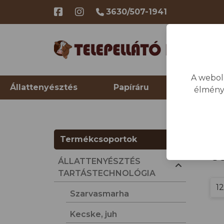
3630/507-1941
A webol
Állattenyésztés
Papíráru
Telep hi
élmény
Termékcsoportok
Ös
ÁLLATTENYÉSZTÉS
TARTÁSTECHNOLÓGIA
Szarvasmarha
Kecske, juh