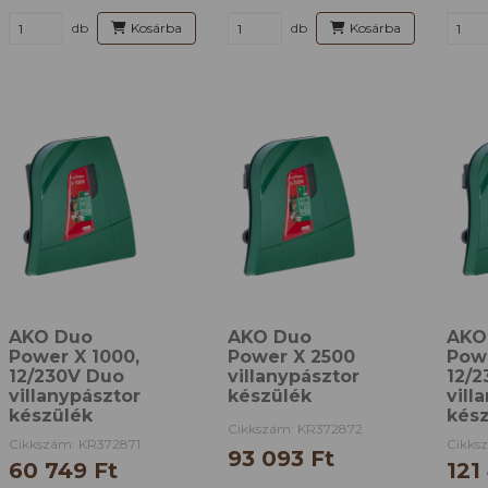
db
Kosárba
db
Kosárba
AKO Duo
AKO Duo
AKO
Power X 1000,
Power X 2500
Pow
12/230V Duo
villanypásztor
12/
villanypásztor
készülék
vill
készülék
kés
Cikkszám: KR372872
Cikkszám: KR372871
Cikks
93 093 Ft
60 749 Ft
121