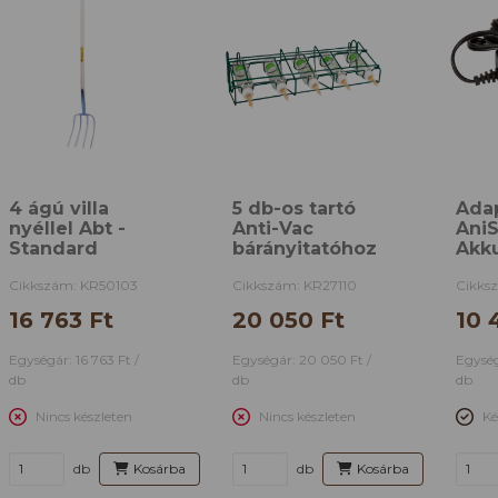
4 ágú villa
5 db-os tartó
Ada
nyéllel Abt -
Anti-Vac
Ani
Standard
bárányitatóhoz
Akk
Cikkszám: KR50103
Cikkszám: KR27110
Cikks
16 763 Ft
20 050 Ft
10 
Egységár: 16 763 Ft /
Egységár: 20 050 Ft /
Egység
db
db
db
Nincs készleten
Nincs készleten
Ké
db
Kosárba
db
Kosárba