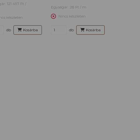
ár: 121 497 Ft /
Egységár: 28 Ft / m
Nincs készleten
ncs készleten
db
Kosárba
db
Kosárba