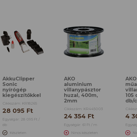
AkkuClipper
AKO
AKO 
Sonic
aluminium
műa
nyírógép
villanypásztor
vill
kiegészítőkkel
huzal, 400m,
105 
2mm
db/c
Cikkszám: KR18265
Cikkszám: KR445003
Cikks
28 095 Ft
24 354 Ft
4 3
Egységár: 28 095 Ft /
db
Egységár: 61 Ft / m
Egység
Készleten
Nincs készleten
Ni