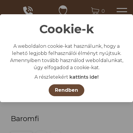
0
Cookie-k
A weboldalon cookie-kat használunk, hogy a
Kezdőlap
lehető legjobb felhasználói élményt nyújtsuk.
/
Összes termék
Amennyiben tovább használod weboldalunkat,
/
ÁLLATTENYÉSZTÉS TARTÁSTECHNOLÓGIA
úgy elfogadod a cookie-kat.
/
Baromfi
A részletekért
kattints ide!
Termékcsoportok
Rendben
Baromfi