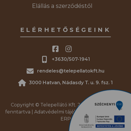
Elállás a szerződéstől
ELÉRHETŐSÉGEINK
+3630/507-1941
rendeles@telepellatokft.hu
3000 Hatvan, Nádasdy T. u. 9. fsz. 1
Copyright © Telepellátó Kft. 2026. | Minden jog
fenntartva |
Adatvédelmi tájékoztató
|
DREAM4SYS
ERP