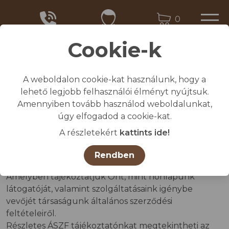
0
Cookie-k
A weboldalon cookie-kat használunk, hogy a
Kezdőlap
lehető legjobb felhasználói élményt nyújtsuk.
/
Általános Szerződési Feltételek
Amennyiben tovább használod weboldalunkat,
úgy elfogadod a cookie-kat.
Általános Szerződési
A részletekért
kattints ide!
Feltételek
Rendben
Amelyben tájékoztatjuk Önt, mint honlapunk
látogatóját, valamint szolgáltatásaink igénybe
vevőjét társaságunk általános szerződési
feltételeiről.
Részletes ÁSZF tájékoztatónkat megtekintheti az