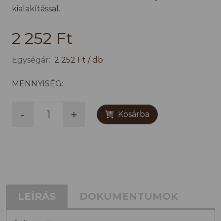
kialakítással.
2 252 Ft
Egységár:
2 252 Ft / db
MENNYISÉG:
-
+
Kosárba
LEÍRÁS
DOKUMENTUMOK