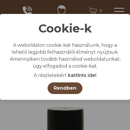
0
Cookie-k
A weboldalon cookie-kat használunk, hogy a
Kezdőlap
lehető legjobb felhasználói élményt nyújtsuk.
/
Összes termék
Amennyiben tovább használod weboldalunkat,
/
Állatjelölő spray RAIDEX piros 400 ml
úgy elfogadod a cookie-kat.
A részletekért
kattints ide!
Rendben