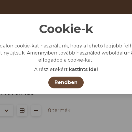
Cookie-k
dalon cookie-kat használunk, hogy a lehető legjobb felh
giénia
Védő-és munkaruházat
Egyéb
t nyújtsuk. Amennyiben tovább használod weboldalunk
elfogadod a cookie-kat.
lap
/
Összes termék
/
ÁLLATTENYÉSZTÉS TARTÁS
A részletekért
kattints ide!
Rendben
rtevőirtás
8 termék