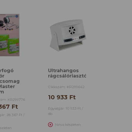
yfogó
Ultrahangos
ór
rágcsálóriasztó
pcsomag
Master
Cikkszám: KR299642
0m
10 933 Ft
zám: KR299776
367 Ft
Egységár: 10 933 Ft /
db
ár: 28 367 Ft /
Nincs készleten
szleten