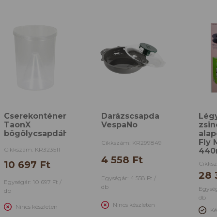
Cserekonténer
Darázscsapda
Lég
TaonX
VespaNo
zsin
bögölycsapdához
ala
Fly 
Cikkszám: KR299849
Cikkszám: KR323511
44
4 558 Ft
10 697 Ft
Cikks
28 
Egységár: 4 558 Ft /
Egységár: 10 697 Ft /
db
Egység
db
db
Nincs készleten
Nincs készleten
Ké