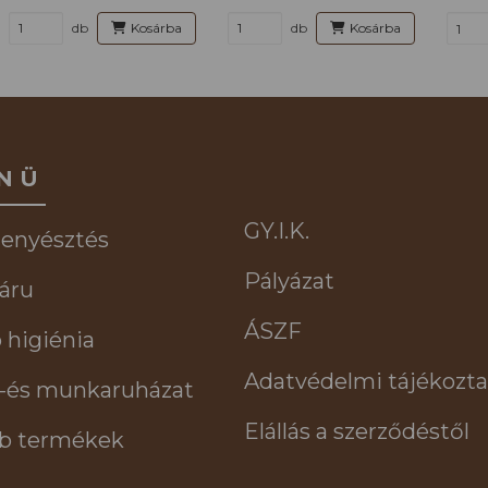
db
Kosárba
db
Kosárba
NÜ
GY.I.K.
tenyésztés
Pályázat
áru
ÁSZF
 higiénia
Adatvédelmi tájékozta
-és munkaruházat
Elállás a szerződéstől
b termékek