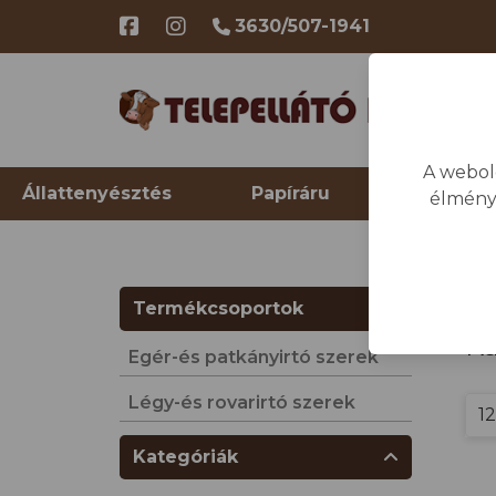
3630/507-1941
A webol
Állattenyésztés
Papíráru
Telep hi
élmény
Kezdő
Termékcsoportok
Ká
Egér-és patkányirtó szerek
Légy-és rovarirtó szerek
Kategóriák