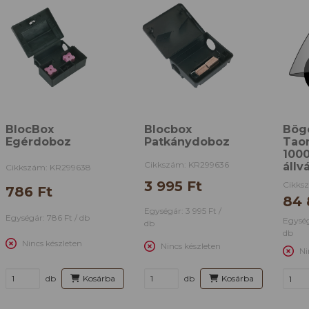
BlocBox
Blocbox
Bög
Egérdoboz
Patkánydoboz
Tao
100
Cikkszám: KR299636
állv
Cikkszám: KR299638
3 995 Ft
Cikks
786 Ft
84 
Egységár: 3 995 Ft /
Egységár: 786 Ft / db
Egység
db
db
Nincs készleten
Nincs készleten
Ni
db
Kosárba
db
Kosárba