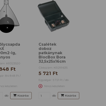
ölycsapda
Csalétek
nX
doboz
00m2-ig,
patkánynak
ányos
BlocBox Bora
32,5x25x16cm
zám: KR323520
Cikkszám: KR299635
848 Ft
5 721 Ft
ár: 84 848 Ft /
Egységár: 5 721 Ft / db
ncs készleten
Nincs készleten
db
Kosárba
db
Kosárba