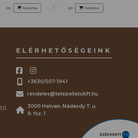
db
Kosárba
db
Kosárba
ELÉRHETŐSÉGEINK
+3630/507-1941
rendeles@telepellatokft.hu
3000 Hatvan, Nádasdy T. u.
tó
9. fsz. 1