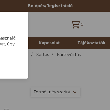
Belépés/Regisztráció
0
asználói
 termékek
Kapcsolat
Tájékoztatók
at, úgy
TECHNOLÓGIA
/
Sertés
/
Kártevőirtás