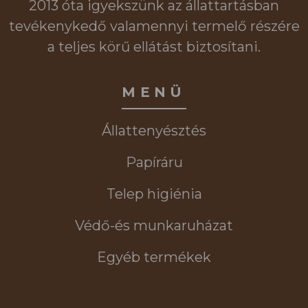
2013 óta igyekszünk az állattartásban
tevékenykedő valamennyi termelő részére
a teljes körű ellátást biztosítani.
MENÜ
Állattenyésztés
Papíráru
Telep higiénia
Védő-és munkaruházat
Egyéb termékek