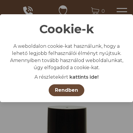
0
Cookie-k
A weboldalon cookie-kat használunk, hogy a
Kezdőlap
lehető legjobb felhasználói élményt nyújtsuk.
/
Összes termék
Amennyiben tovább használod weboldalunkat,
/
Állatjelölő spray RAIDEX sárga 400 ml
úgy elfogadod a cookie-kat.
A részletekért
kattints ide!
Rendben