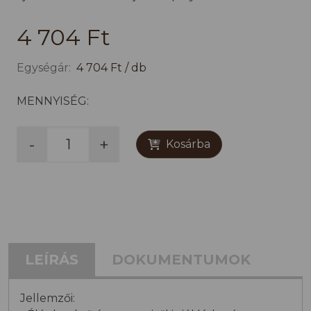
4 704 Ft
Egységár:
4 704 Ft / db
MENNYISÉG:
-
+
Kosárba
LEÍRÁS
DOKUMENTUMOK
Jellemzői: