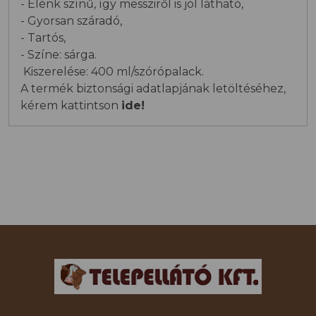
- Élénk színű, így messziről is jól látható,
- Gyorsan száradó,
- Tartós,
- Színe: sárga.
Kiszerelése: 400 ml/szórópalack.
A termék biztonsági adatlapjának letöltéséhez,
kérem kattintson
ide!