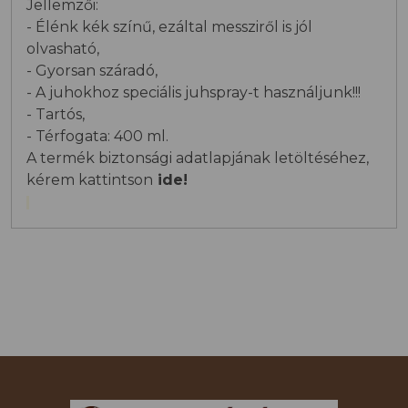
Jellemzői:
- Élénk kék színű, ezáltal messziről is jól
olvasható,
- Gyorsan száradó,
- A juhokhoz speciális juhspray-t használjunk!!!
- Tartós,
- Térfogata: 400 ml.
A termék biztonsági adatlapjának letöltéséhez,
kérem kattintson
ide!