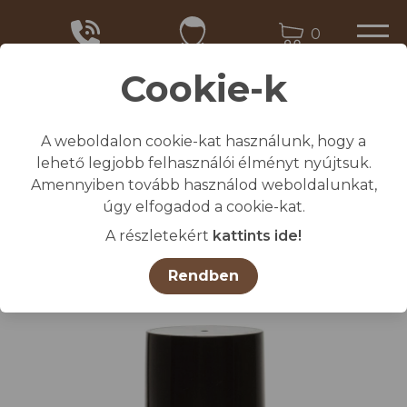
0
Cookie-k
A weboldalon cookie-kat használunk, hogy a
Kezdőlap
lehető legjobb felhasználói élményt nyújtsuk.
/
Összes termék
Amennyiben tovább használod weboldalunkat,
/
Állatjelölő spray RAIDEX kék 400 ml
úgy elfogadod a cookie-kat.
A részletekért
kattints ide!
Rendben