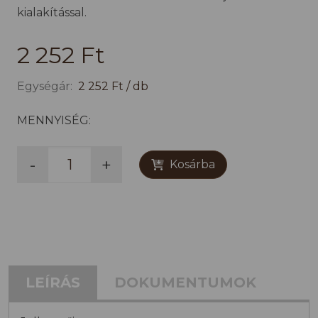
kialakítással.
2 252 Ft
Egységár:
2 252 Ft / db
MENNYISÉG:
-
+
Kosárba
LEÍRÁS
DOKUMENTUMOK