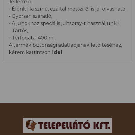
Jellemzői:
- Élénk lila színű, ezáltal messziről is jól olvasható,
- Gyorsan száradó,
- A juhokhoz speciális juhspray-t használjunk!!!
- Tartós,
- Térfogata: 400 ml.
A termék biztonsági adatlapjának letöltéséhez,
kérem kattintson
ide!