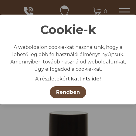
0
Cookie-k
A weboldalon cookie-kat használunk, hogy a
Kezdőlap
lehető legjobb felhasználói élményt nyújtsuk.
/
Összes termék
Amennyiben tovább használod weboldalunkat,
/
Állatjelölő spray RAIDEX lila 400 ml
úgy elfogadod a cookie-kat.
A részletekért
kattints ide!
Rendben