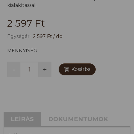
kialakítással.
2 597 Ft
Egységár:
2 597 Ft / db
MENNYISÉG:
-
+
Kosárba
LEÍRÁS
DOKUMENTUMOK