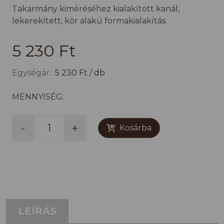
Takarmány kiméréséhez kialakított kanál,
lekerekített, kör alakú formakialakítás.
5 230 Ft
Egységár:
5 230 Ft / db
MENNYISÉG:
-
+
Kosárba
LEÍRÁS