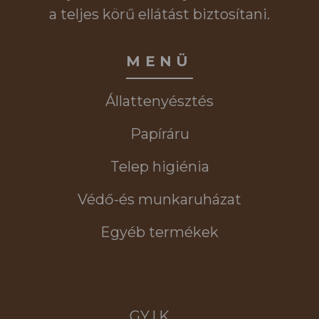
a teljes körű ellátást biztosítani.
MENÜ
Állattenyésztés
Papíráru
Telep higiénia
Védő-és munkaruházat
Egyéb termékek
GY.I.K.