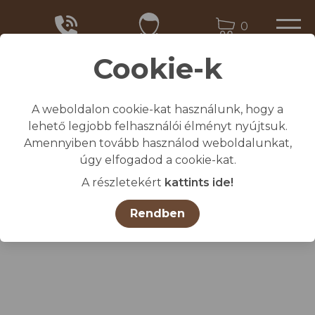
0
Cookie-k
A weboldalon cookie-kat használunk, hogy a
Kezdőlap
lehető legjobb felhasználói élményt nyújtsuk.
/
Összes termék
Amennyiben tovább használod weboldalunkat,
/
Aluminium adagolókanál kerek 900 gr.
úgy elfogadod a cookie-kat.
A részletekért
kattints ide!
Rendben