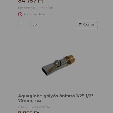
84 757 Ft
Egységár: 84 757 Ft / db
Nincs készleten
db
Kosárba
Aquaglobe golyós önitató 1/2"-1/2"
79mm, réz
Cikkszám: KR223204