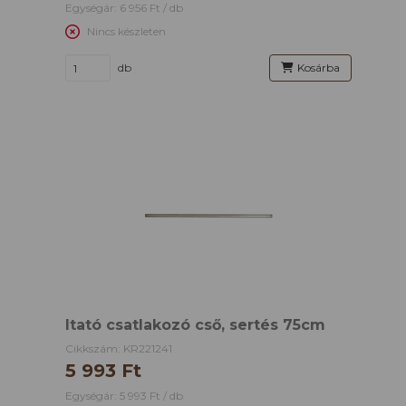
Egységár: 6 956 Ft / db
Nincs készleten
db
Kosárba
Itató csatlakozó cső, sertés 75cm
Cikkszám: KR221241
5 993 Ft
Egységár: 5 993 Ft / db