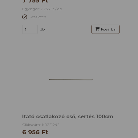
7 755 Ft
Egységár: 7 755 Ft / db
Készleten
db
Kosárba
Itató csatlakozó cső, sertés 100cm
Cikkszám: KR221242
6 956 Ft