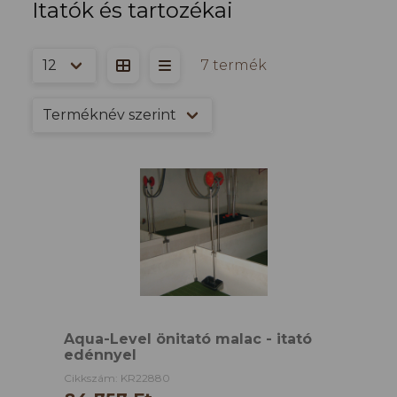
Itatók és tartozékai
7 termék
Aqua-Level önitató malac - itató
edénnyel
Cikkszám: KR22880