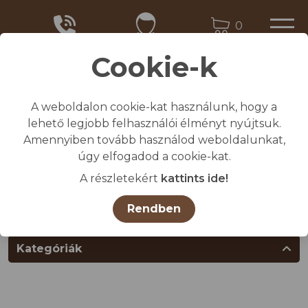
0
Cookie-k
A weboldalon cookie-kat használunk, hogy a
Kezdőlap
lehető legjobb felhasználói élményt nyújtsuk.
/
Összes termék
Amennyiben tovább használod weboldalunkat,
/
ÁLLATTENYÉSZTÉS TARTÁSTECHNOLÓGIA
úgy elfogadod a cookie-kat.
/
Sertés
A részletekért
kattints ide!
/
Állattartás-és állattenyésztési eszközök,
segédanyagok
Rendben
/
Itatók és tartozékai
Kategóriák