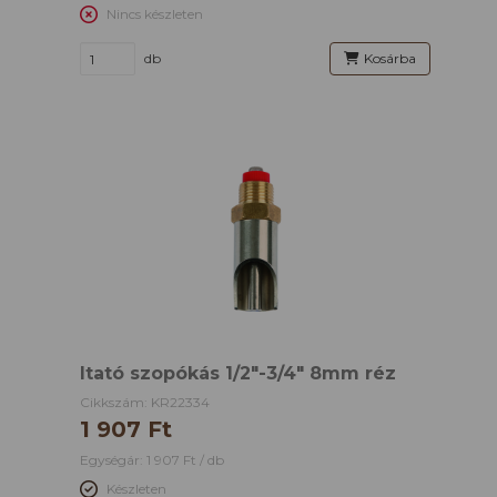
Nincs készleten
db
Kosárba
Itató szopókás 1/2"-3/4" 8mm réz
Cikkszám: KR22334
1 907 Ft
Egységár: 1 907 Ft / db
Készleten