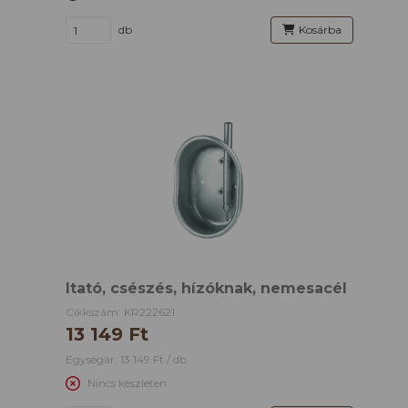
db
Kosárba
Itató, csészés, hízóknak, nemesacél
Cikkszám: KR222621
13 149 Ft
Egységár: 13 149 Ft / db
Nincs készleten