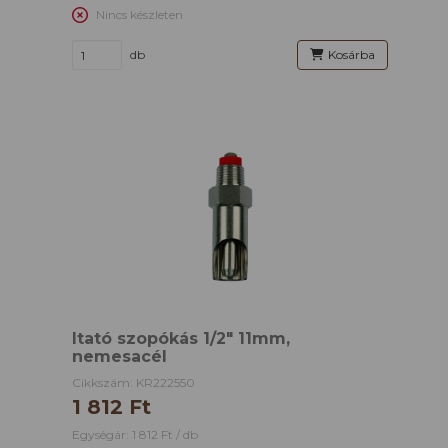
Nincs készleten
db
Kosárba
Itató szopókás 1/2" 11mm,
nemesacél
Cikkszám: KR222550
1 812 Ft
Egységár: 1 812 Ft / db