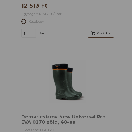
12 513 Ft
Egységár: 12 513 Ft / Pár
Készleten
Pár
Kosárba
Demar csizma New Universal Pro
EVA 0270 zöld, 40-es
Cikkszám: LG01530