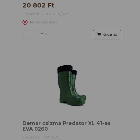
20 802 Ft
Egységár: 20 802 Ft / Pár
Nincs készleten
Pár
Kosárba
Demar csizma Predator XL 41-es
EVA 0260
Cikkszám: LG00205