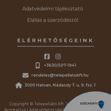
Adatvédelmi tájékoztató
Elállás a szerződéstől
ELÉRHETŐSÉGEINK
+3630/507-1941
rendeles@telepellatokft.hu
3000 Hatvan, Nádasdy T. u. 9. fsz. 1
Copyright © Telepellátó Kft. 2026. | Minden jog
fenntartva |
Adatvédelmi tájékoztató
|
DREAM4SYS