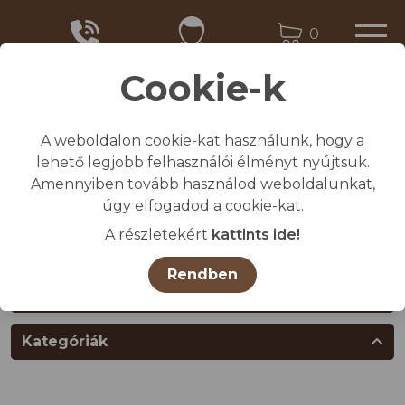
0
Cookie-k
A weboldalon cookie-kat használunk, hogy a
Kezdőlap
lehető legjobb felhasználói élményt nyújtsuk.
/
Összes termék
Amennyiben tovább használod weboldalunkat,
/
MUNKAVÉDELMI TERMÉKEK
úgy elfogadod a cookie-kat.
/
Védő- és munkavédelmi lábbelik
A részletekért
kattints ide!
/
Csizma
Rendben
Termékcsoportok
Kategóriák