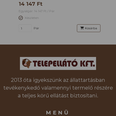
14 147 Ft
Egységár: 14 147 Ft / Pár
Készleten
Pár
Kosárba
2013 óta igyekszünk az állattartásban
tevékenykedő valamennyi termelő részére
a teljes körű ellátást biztosítani.
MENÜ