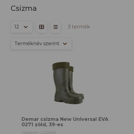
Csizma
3 termék
Demar csizma New Universal EVA
0271 zöld, 39-es
Cikkszám: LG01245